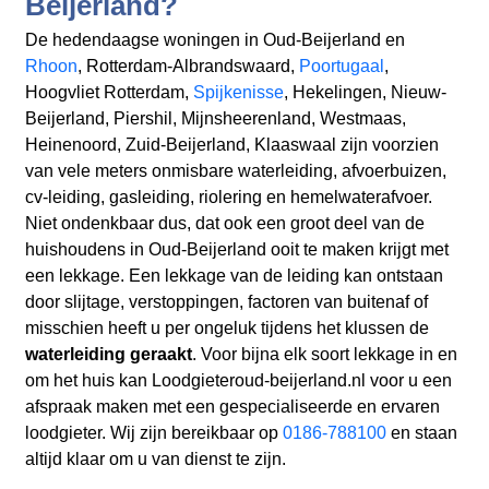
Beijerland?
De hedendaagse woningen in Oud-Beijerland en
Rhoon
, Rotterdam-Albrandswaard,
Poortugaal
,
Hoogvliet Rotterdam,
Spijkenisse
, Hekelingen, Nieuw-
Beijerland, Piershil, Mijnsheerenland, Westmaas,
Heinenoord, Zuid-Beijerland, Klaaswaal zijn voorzien
van vele meters onmisbare waterleiding, afvoerbuizen,
cv-leiding, gasleiding, riolering en hemelwaterafvoer.
Niet ondenkbaar dus, dat ook een groot deel van de
huishoudens in Oud-Beijerland ooit te maken krijgt met
een lekkage. Een lekkage van de leiding kan ontstaan
door slijtage, verstoppingen, factoren van buitenaf of
misschien heeft u per ongeluk tijdens het klussen de
waterleiding geraakt
. Voor bijna elk soort lekkage in en
om het huis kan Loodgieteroud-beijerland.nl voor u een
afspraak maken met een gespecialiseerde en ervaren
loodgieter. Wij zijn bereikbaar op
0186-788100
en staan
altijd klaar om u van dienst te zijn.